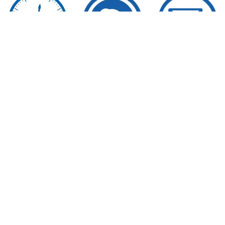
MÁS
MÁS
FORMULARI
INFORMACI
INFORMACI
O DE
ÓN SOBRE
ÓN SOBRE
CONTACTO
LAS CLASES
LAS CLASES
PRESENCIAL
ONLINE
ES
Horarios,
Horarios,
precios,
precios,
formas de
formas de
pago, cómo
pago, cómo
trabajamos..
trabajamos..
.
.