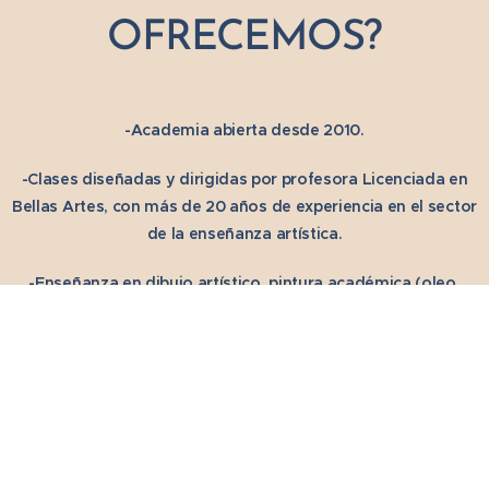
OFRECEMOS?
-Academia abierta desde 2010.
-Clases diseñadas y dirigidas por profesora Licenciada en
Bellas Artes, con más de 20 años de experiencia en el sector
de la enseñanza artística.
-Enseñanza en dibujo artístico, pintura académica (oleo,
acrílico, pastel, acuarela y técnicas mixtas), retrato y figura
humana, tanto para adultos como para niños y
adolescentes a partir de los 12 años de edad, desde
iniciación a perfeccionamiento.
-Enseñanza muy personalizada, impartida en grupos
reducidos de alumnos y totalmente adaptadas a las